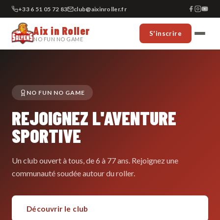
+33 6 51 05 72 83
club@aixinroller.fr
Aix in Roller
S'inscrire
NO FUN NO GAME
NO FUN NO GAME
REJOIGNEZ L'AVENTURE
SPORTIVE
Un club ouvert à tous, de 6 à 77 ans. Rejoignez une
communauté soudée autour du roller.
Découvrir le club