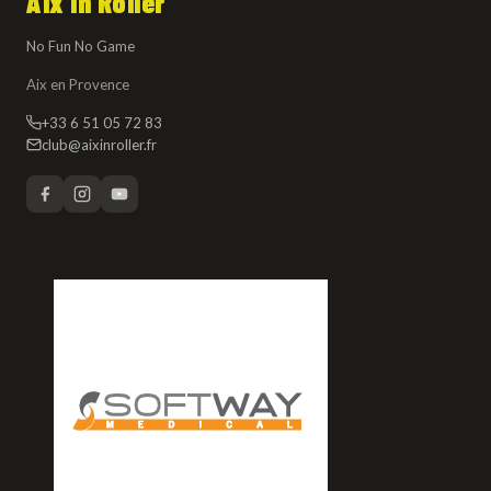
Aix in Roller
No Fun No Game
Aix en Provence
+33 6 51 05 72 83
club@aixinroller.fr