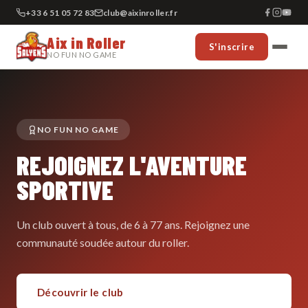
+33 6 51 05 72 83
club@aixinroller.fr
Aix in Roller
S'inscrire
NO FUN NO GAME
NO FUN NO GAME
REJOIGNEZ L'AVENTURE
SPORTIVE
Un club ouvert à tous, de 6 à 77 ans. Rejoignez une
communauté soudée autour du roller.
Découvrir le club