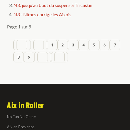
N3: jusqu'au bout du suspens à Tricastin
N3 - Nîmes corrige les Aixois
Page 1 sur 9
1
2
3
4
5
6
7
8
9
Aix in Roller
No Fun No Game
Aix en Provence