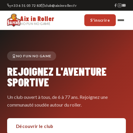
+33 6 51 05 72 83
club@aixinroller.fr
Aix in Roller
S'inscrire
NO FUN NO GAME
NO FUN NO GAME
REJOIGNEZ L'AVENTURE
SPORTIVE
Un club ouvert à tous, de 6 à 77 ans. Rejoignez une
communauté soudée autour du roller.
Découvrir le club