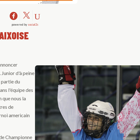
powered by
social2s
AIXOISE
 annoncer
. Junior d'à peine
 partie du
ans l'équipe des
n que nous la
tres de
rnoi americain
e de Championne