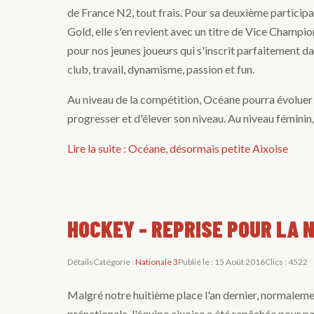
de France N2, tout frais. Pour sa deuxième partic
Gold, elle s'en revient avec un titre de Vice Champ
pour nos jeunes joueurs qui s'inscrit parfaitement d
club, travail, dynamisme, passion et fun.
Au niveau de la compétition, Océane pourra évoluer e
progresser et d'élever son niveau. Au niveau féminin, 
Lire la suite : Océane, désormais petite Aixoise
HOCKEY - REPRISE POUR LA 
Détails
Catégorie :
Nationale 3
Publié le : 15 Août 2016
Clics : 4522
Malgré notre huitième place l'an dernier, normalem
prénationale, l'équipe aixoise a été repêchée pour 