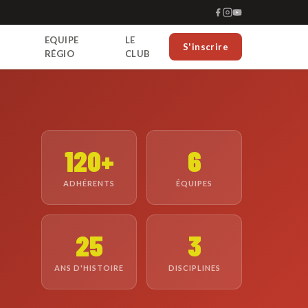
EQUIPE
LE
S'inscrire
RÉGIO
CLUB
120+
6
ADHÉRENTS
ÉQUIPES
25
3
ANS D'HISTOIRE
DISCIPLINES