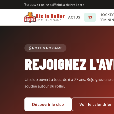
+33 6 51 05 72 83
club@aixinroller.fr
Aix in Roller
HOCKEY
ACTUS
N3
FÉMINI
NO FUN NO GAME
NO FUN NO GAME
REJOIGNEZ L'A
Un club ouvert à tous, de 6 à 77 ans. Rejoignez un
soudée autour du roller.
Découvrir le club
Voir le calendrier