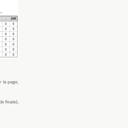
r la page,
e finale),