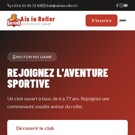
+33 6 51 05 72 83
club@aixinroller.fr
Aix in Roller
S'inscrire
NO FUN NO GAME
NO FUN NO GAME
REJOIGNEZ L'AVENTURE
SPORTIVE
Un club ouvert à tous, de 6 à 77 ans. Rejoignez une
communauté soudée autour du roller.
Découvrir le club