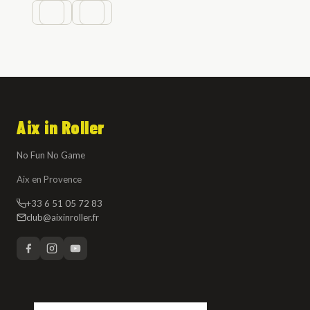
Aix in Roller
No Fun No Game
Aix en Provence
+33 6 51 05 72 83
club@aixinroller.fr