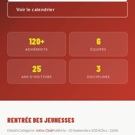
Voir le calendrier
120+
6
ADHÉRENTS
ÉQUIPES
25
3
ANS D'HISTOIRE
DISCIPLINES
RENTRÉE DES JEUNESSES
Détails
Catégorie :
Infos Club
Publié le : 10 Septembre 2024
Clics : 2636