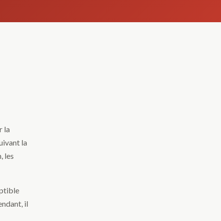
 la
uivant la
, les
ptible
ndant, il