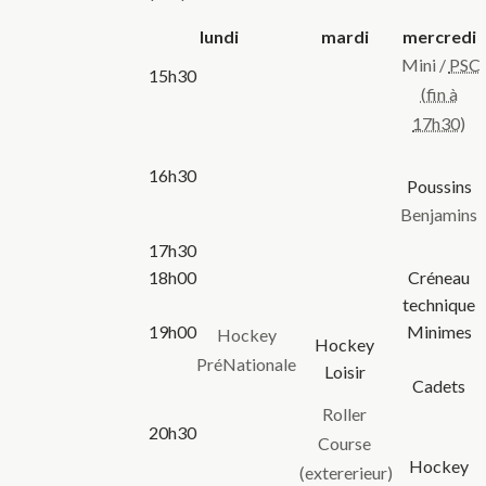
lundi
mardi
mercredi
Mini /
PSC
15h30
(fin à
17h30)
16h30
Poussins
Benjamins
17h30
18h00
Créneau
technique
19h00
Minimes
Hockey
Hockey
PréNationale
Loisir
Cadets
Roller
20h30
Course
Hockey
(extererieur)