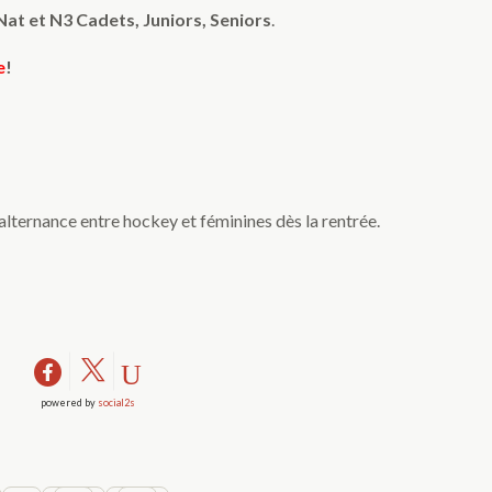
Nat et N3 Cadets, Juniors, Seniors
.
e
!
alternance entre hockey et féminines dès la rentrée.
powered by
social2s