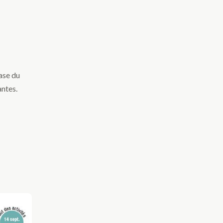
ase du
antes.