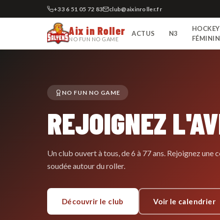
+33 6 51 05 72 83
club@aixinroller.fr
Aix in Roller
HOCKEY
ACTUS
N3
FÉMINI
NO FUN NO GAME
NO FUN NO GAME
REJOIGNEZ L'A
Un club ouvert à tous, de 6 à 77 ans. Rejoignez un
soudée autour du roller.
Découvrir le club
Voir le calendrier