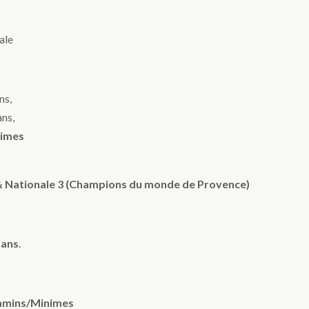
ale
ns,
ans,
nimes
 Nationale 3 (Champions du monde de Provence)
 ans
.
amins/Minimes