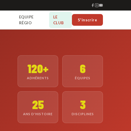
EQUIPE
LE
S'inscrire
RÉGIO
CLUB
120+
6
ADHÉRENTS
ÉQUIPES
25
3
ANS D'HISTOIRE
DISCIPLINES