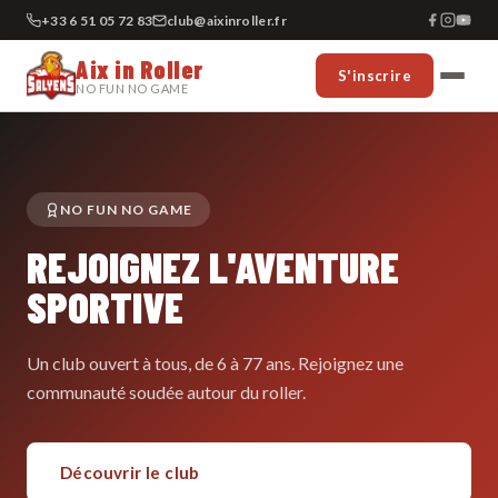
+33 6 51 05 72 83
club@aixinroller.fr
Aix in Roller
S'inscrire
NO FUN NO GAME
NO FUN NO GAME
REJOIGNEZ L'AVENTURE
SPORTIVE
Un club ouvert à tous, de 6 à 77 ans. Rejoignez une
communauté soudée autour du roller.
Découvrir le club