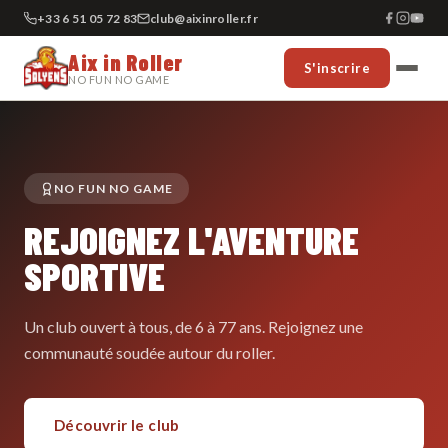
+33 6 51 05 72 83
club@aixinroller.fr
Aix in Roller
S'inscrire
NO FUN NO GAME
NO FUN NO GAME
REJOIGNEZ L'AVENTURE
SPORTIVE
Un club ouvert à tous, de 6 à 77 ans. Rejoignez une
communauté soudée autour du roller.
Découvrir le club