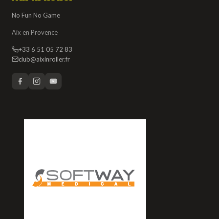
No Fun No Game
Aix en Provence
+33 6 51 05 72 83
club@aixinroller.fr