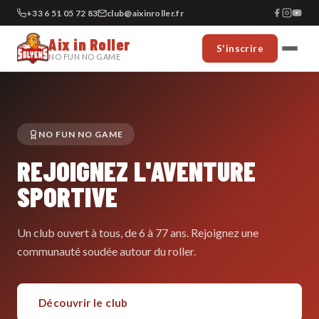
+33 6 51 05 72 83
club@aixinroller.fr
Aix in Roller
S'inscrire
NO FUN NO GAME
NO FUN NO GAME
REJOIGNEZ L'AVENTURE
SPORTIVE
Un club ouvert à tous, de 6 à 77 ans. Rejoignez une
communauté soudée autour du roller.
Découvrir le club