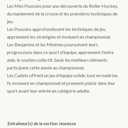
Les Mini Poussins pour une découverte du Roller Hockey,
du maniement de la crosse et les premières techniques de
jeu.
Les Poussins approfondissent les techniques de jeu,
apprennent les stratégies et évoluent en championnat.
Les Benjamins et les Minimes poursuivent leurs
progressions dans ce sport d'équipe, apprennent l'entre
aide, le soutien collectif. Seuls les meilleurs éléments
participent cette année au championnat.
Les Cadets offrent un jeu d'équipe solide, tout en maitrise.
Ils évoluent en championnat et prennent plaisir dans leur
sport avant leur entrée en catégorie adulte.
Entraineur(s) de la section Jeunesse