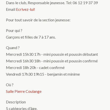
Dans le club, Responsable jeunesse. Tel: 06 12 19 37 39
Email
Ecrivez-lui!
Pour tout savoir de la section jeunesse:
Pour qui ?
Garçons et filles de 7 à 17 ans.
Quand ?
Mercredi 15h30 17h - mini poussin et poussin débutant
Mercredi 16h30 18h - mini poussin et poussin confirmé
Mercredi 18h 20h - cadet confirmé
Vendredi 17h30 19h15 - benjamin et minime
Où ?
Salle Pierre Coulange
Description
5 catégories d'âge.