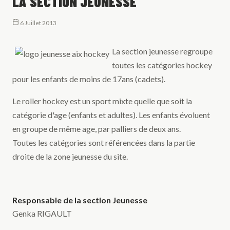
LA SECTION JEUNESSE
6 Juillet 2013
La section jeunesse regroupe
toutes les catégories hockey
pour les enfants de moins de 17ans (cadets).
Le roller hockey est un sport mixte quelle que soit la
catégorie d'age (enfants et adultes). Les enfants évoluent
en groupe de même age, par palliers de deux ans.
Toutes les catégories sont référencées dans la partie
droite de la zone jeunesse du site.
Responsable de la section Jeunesse
Genka RIGAULT