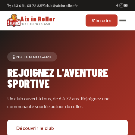
+33 6 51 05 72 83
club@aixinroller.fr
Aix in Roller
S'inscrire
NO FUN NO GAME
NO FUN NO GAME
REJOIGNEZ L'AVENTURE
SPORTIVE
Un club ouvert à tous, de 6 à 77 ans. Rejoignez une
communauté soudée autour du roller.
Découvrir le club