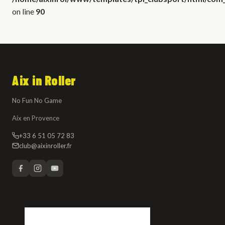
on line
90
Aix in Roller
No Fun No Game
Aix en Provence
+33 6 51 05 72 83
club@aixinroller.fr