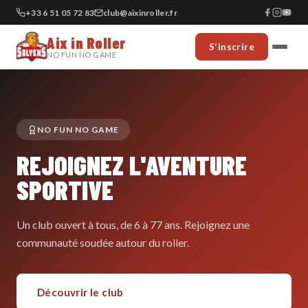
+33 6 51 05 72 83
club@aixinroller.fr
Aix in Roller
S'inscrire
NO FUN NO GAME
NO FUN NO GAME
REJOIGNEZ L'AVENTURE
SPORTIVE
Un club ouvert à tous, de 6 à 77 ans. Rejoignez une
communauté soudée autour du roller.
Découvrir le club