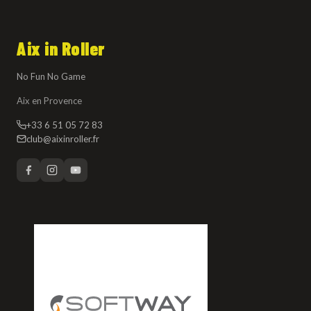
Aix in Roller
No Fun No Game
Aix en Provence
+33 6 51 05 72 83
club@aixinroller.fr