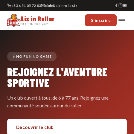
+33 6 51 05 72 83
club@aixinroller.fr
Aix in Roller
S'inscrire
NO FUN NO GAME
NO FUN NO GAME
REJOIGNEZ L'AVENTURE
SPORTIVE
Un club ouvert à tous, de 6 à 77 ans. Rejoignez une
communauté soudée autour du roller.
Découvrir le club