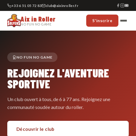
+33 6 51 05 72 83
club@aixinroller.fr
Aix in Roller
S'inscrire
NO FUN NO GAME
NO FUN NO GAME
REJOIGNEZ L'AVENTURE
SPORTIVE
Un club ouvert à tous, de 6 à 77 ans. Rejoignez une
communauté soudée autour du roller.
Découvrir le club