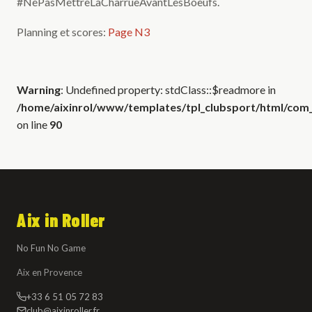
#NePasMettreLaCharrueAvantLesBoeufs.
Planning et scores:
Page N3
Warning
: Undefined property: stdClass::$readmore in
/home/aixinrol/www/templates/tpl_clubsport/html/com_c
on line
90
Aix in Roller
No Fun No Game
Aix en Provence
+33 6 51 05 72 83
club@aixinroller.fr