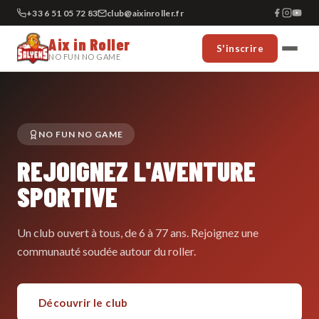
+33 6 51 05 72 83
club@aixinroller.fr
Aix in Roller
S'inscrire
NO FUN NO GAME
NO FUN NO GAME
REJOIGNEZ L'AVENTURE
SPORTIVE
Un club ouvert à tous, de 6 à 77 ans. Rejoignez une
communauté soudée autour du roller.
Découvrir le club