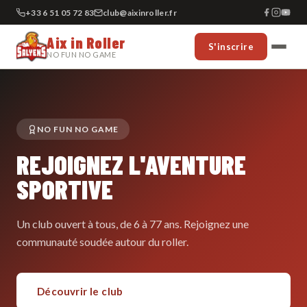
+33 6 51 05 72 83
club@aixinroller.fr
Aix in Roller
S'inscrire
NO FUN NO GAME
NO FUN NO GAME
REJOIGNEZ L'AVENTURE
SPORTIVE
Un club ouvert à tous, de 6 à 77 ans. Rejoignez une
communauté soudée autour du roller.
Découvrir le club