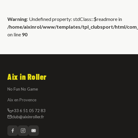
Warning
: Undefined property: stdClass::$readmore in
/home/aixinrol/www/templates/tpl_clubsport/html/com_c
on line
90
Aix in Roller
No Fun No Game
Aix en Provence
+33 6 51 05 72 83
club@aixinroller.fr