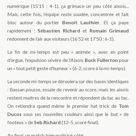
numérique (15’15 : 4-1), ça grimace un peu côté aixois...
Mais, cette fois, l’équipe reste soudée, concentrée et fait
bloc autour du portier
Benoit Lauthier
. Et ça paye
rapidement :
Sébastien Richard
et
Romain Grimaud
redonnent de l’air aux visiteurs (16’52 et 17’50 : 6-1).
La fin de mi-temps est peu « animée », avec en point
d’orgue, l’expulsion sévère de l’Aixois
Buck Fullerton
pour
un « tout petit geste d’humeur » (6-2, score à la mi-temps).
La seconde mi-temps se déroulera sur des bases identiques
: Bassan pousse, essaie de revenir au score, mais les aixois
restent maitres de la rencontre et répondent du tac au tac.
On retiendra quand même le premier hat trick de
Tom
Ducos
sous ses nouvelles couleurs ainsi que le but « de
footeux » de
Seb Richard
(12-5, score final).
Au final, un match bien maitrisé côté