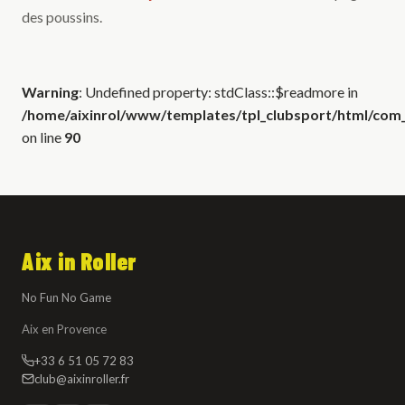
des poussins.
Warning
: Undefined property: stdClass::$readmore in
/home/aixinrol/www/templates/tpl_clubsport/html/com_c
on line
90
Aix in Roller
No Fun No Game
Aix en Provence
+33 6 51 05 72 83
club@aixinroller.fr