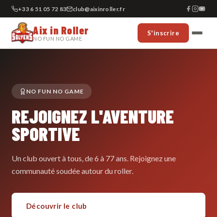
+33 6 51 05 72 83
club@aixinroller.fr
Aix in Roller
S'inscrire
NO FUN NO GAME
NO FUN NO GAME
REJOIGNEZ L'AVENTURE
SPORTIVE
Un club ouvert à tous, de 6 à 77 ans. Rejoignez une
communauté soudée autour du roller.
Découvrir le club