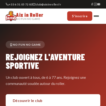
+33 6 51 05 72 83
club@aixinroller.fr
Aix in Roller
S'inscrire
NO FUN NO GAME
NO FUN NO GAME
REJOIGNEZ L'AVENTURE
SPORTIVE
Un club ouvert à tous, de 6 à 77 ans. Rejoignez une
communauté soudée autour du roller.
Découvrir le club