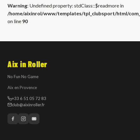
Warning
: Undefined property: stdClass::$readmore in
/home/aixinrol/www/templates/tpl_clubsport/html/com_c
on line
90
Aix in Roller
No Fun No Game
Aix en Provence
+33 6 51 05 72 83
club@aixinroller.fr