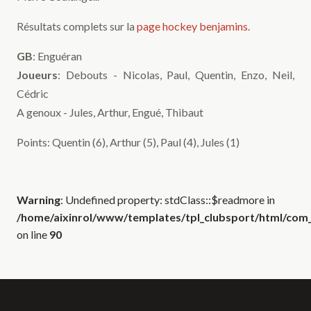
Résultats complets sur la
page hockey benjamins
.
GB
: Enguéran
Joueurs
: Debouts - Nicolas, Paul, Quentin, Enzo, Neil,
Cédric
A genoux - Jules, Arthur, Engué, Thibaut
Points: Quentin (6), Arthur (5), Paul (4), Jules (1)
Warning
: Undefined property: stdClass::$readmore in
/home/aixinrol/www/templates/tpl_clubsport/html/com_c
on line
90