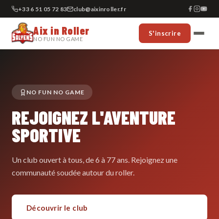
+33 6 51 05 72 83
club@aixinroller.fr
Aix in Roller
S'inscrire
NO FUN NO GAME
NO FUN NO GAME
REJOIGNEZ L'AVENTURE
SPORTIVE
Un club ouvert à tous, de 6 à 77 ans. Rejoignez une
communauté soudée autour du roller.
Découvrir le club