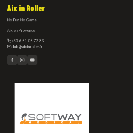
Aix in Roller
No Fun No Game
Aix en Provence
+33 6 51 05 72 83
club@aixinroller.fr