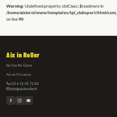
Warning
: Undefined property: stdClass::$readmore in
/home/aixinrol/www/templates/tpl_clubsport/html/com_c
on line
90
Aix in Roller
No Fun No Game
Aix en Provence
+33 6 51 05 72 83
club@aixinroller.fr