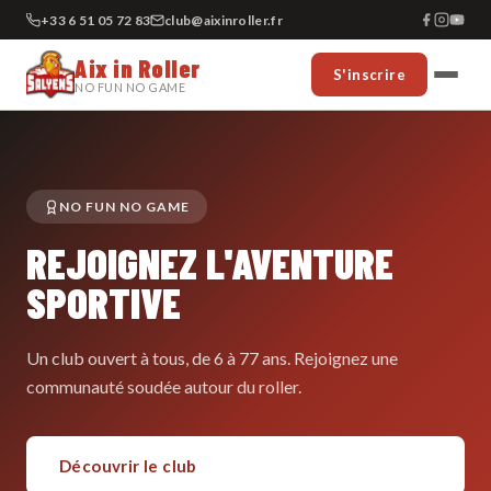
+33 6 51 05 72 83
club@aixinroller.fr
Aix in Roller
S'inscrire
NO FUN NO GAME
NO FUN NO GAME
REJOIGNEZ L'AVENTURE
SPORTIVE
Un club ouvert à tous, de 6 à 77 ans. Rejoignez une
communauté soudée autour du roller.
Découvrir le club