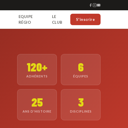
EQUIPE
LE
S'inscrire
RÉGIO
CLUB
120+
6
ADHÉRENTS
ÉQUIPES
25
3
ANS D'HISTOIRE
DISCIPLINES