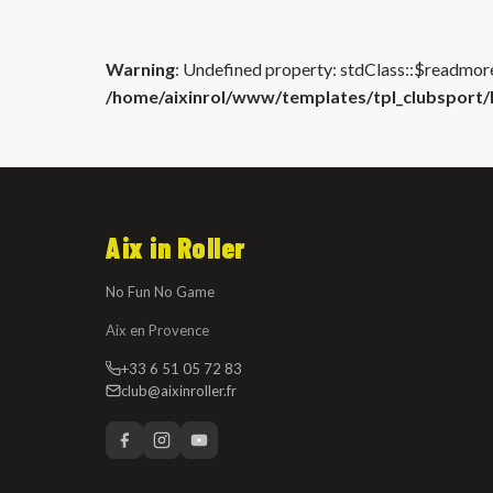
Warning
: Undefined property: stdClass::$readmore
/home/aixinrol/www/templates/tpl_clubsport/h
Aix in Roller
No Fun No Game
Aix en Provence
+33 6 51 05 72 83
club@aixinroller.fr