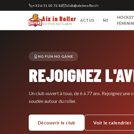
+33 6 51 05 72 83
club@aixinroller.fr
Aix in Roller
HOCKEY
ACTUS
N3
FÉMINI
NO FUN NO GAME
NO FUN NO GAME
REJOIGNEZ L'A
Un club ouvert à tous, de 6 à 77 ans. Rejoignez un
soudée autour du roller.
Découvrir le club
Voir le calendrier