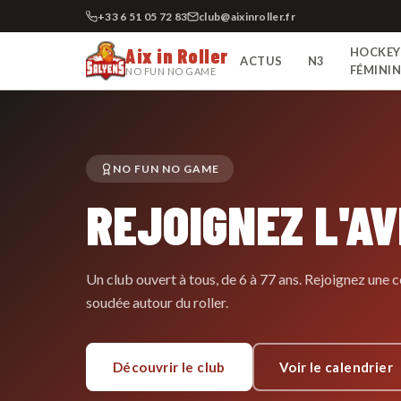
+33 6 51 05 72 83
club@aixinroller.fr
Aix in Roller
HOCKEY
ACTUS
N3
FÉMINI
NO FUN NO GAME
NO FUN NO GAME
REJOIGNEZ L'A
Un club ouvert à tous, de 6 à 77 ans. Rejoignez un
soudée autour du roller.
Découvrir le club
Voir le calendrier