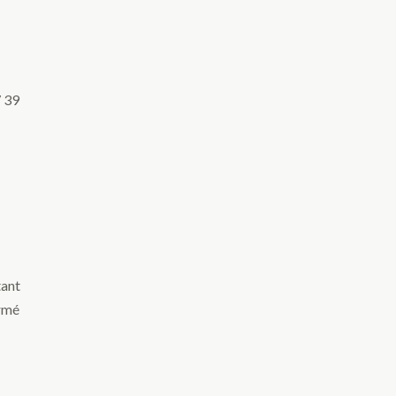
7 39
tant
irmé