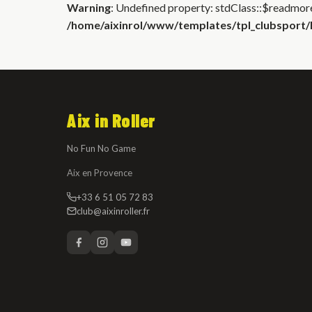
Warning
: Undefined property: stdClass::$readmore
/home/aixinrol/www/templates/tpl_clubsport/h
Aix in Roller
No Fun No Game
Aix en Provence
+33 6 51 05 72 83
club@aixinroller.fr