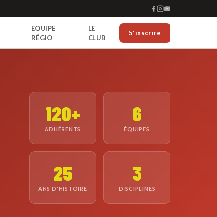
EQUIPE
LE
S'inscrire
RÉGIO
CLUB
120+
6
ADHÉRENTS
ÉQUIPES
25
3
ANS D'HISTOIRE
DISCIPLINES