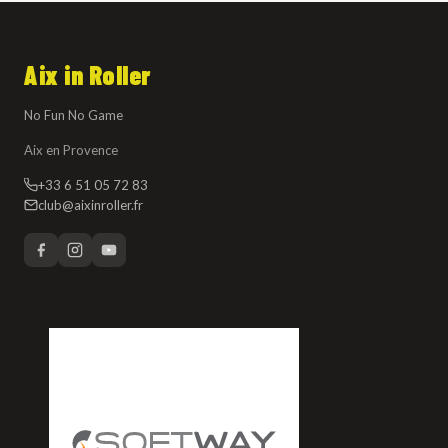
Aix in Roller
No Fun No Game
Aix en Provence
+33 6 51 05 72 83
club@aixinroller.fr