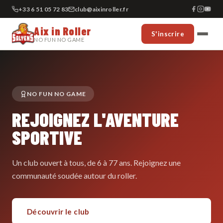
+33 6 51 05 72 83
club@aixinroller.fr
Aix in Roller
S'inscrire
NO FUN NO GAME
NO FUN NO GAME
REJOIGNEZ L'AVENTURE
SPORTIVE
Un club ouvert à tous, de 6 à 77 ans. Rejoignez une
communauté soudée autour du roller.
Découvrir le club