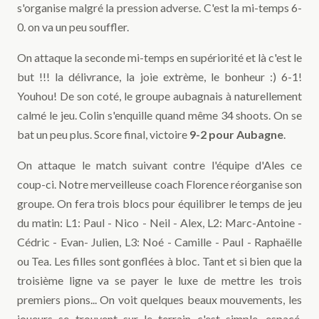
s'organise malgré la pression adverse. C'est la mi-temps 6-
0. on va un peu souffler.
On attaque la seconde mi-temps en supériorité et là c'est le
but !!! la délivrance, la joie extrème, le bonheur :) 6-1!
Youhou! De son coté, le groupe aubagnais à naturellement
calmé le jeu. Colin s'enquille quand même 34 shoots. On se
bat un peu plus. Score final, victoire
9-2 pour Aubagne
.
On attaque le match suivant contre l'équipe d'Ales ce
coup-ci. Notre merveilleuse coach Florence réorganise son
groupe. On fera trois blocs pour équilibrer le temps de jeu
du matin: L1: Paul - Nico - Neil - Alex, L2: Marc-Antoine -
Cédric - Evan- Julien, L3: Noé - Camille - Paul - Raphaëlle
ou Tea. Les filles sont gonflées à bloc. Tant et si bien que la
troisième ligne va se payer le luxe de mettre les trois
premiers pions... On voit quelques beaux mouvements, les
joueurs se trouvent sur le terrain c'est simple, espacé,