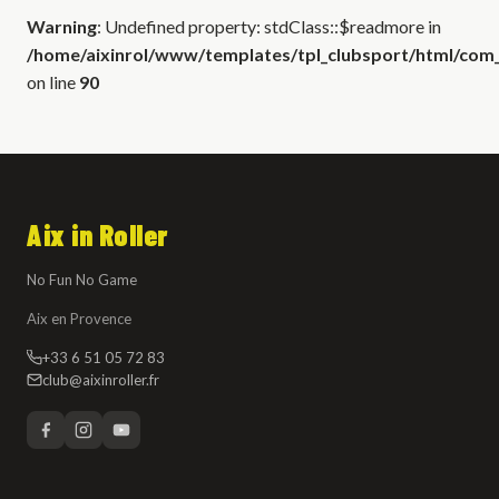
Warning
: Undefined property: stdClass::$readmore in
/home/aixinrol/www/templates/tpl_clubsport/html/com_c
on line
90
Aix in Roller
No Fun No Game
Aix en Provence
+33 6 51 05 72 83
club@aixinroller.fr