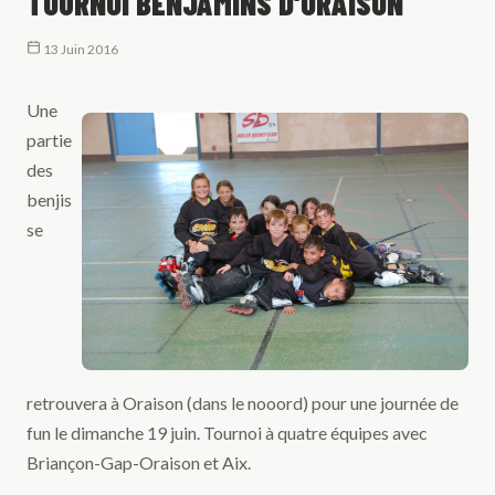
TOURNOI BENJAMINS D'ORAISON
13 Juin 2016
Une
partie
des
benjis
se
retrouvera à Oraison (dans le nooord) pour une journée de
fun le dimanche 19 juin. Tournoi à quatre équipes avec
Briançon-Gap-Oraison et Aix.