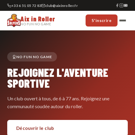
+33 6 51 05 72 83
club@aixinroller.fr
Aix in Roller
S'inscrire
NO FUN NO GAME
NO FUN NO GAME
REJOIGNEZ L'AVENTURE
SPORTIVE
Un club ouvert à tous, de 6 à 77 ans. Rejoignez une
communauté soudée autour du roller.
Découvrir le club