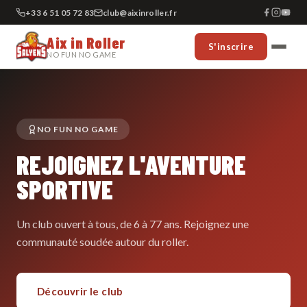
+33 6 51 05 72 83
club@aixinroller.fr
Aix in Roller
S'inscrire
NO FUN NO GAME
NO FUN NO GAME
REJOIGNEZ L'AVENTURE
SPORTIVE
Un club ouvert à tous, de 6 à 77 ans. Rejoignez une
communauté soudée autour du roller.
Découvrir le club