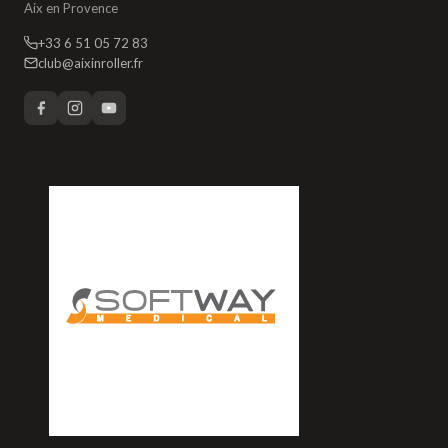
Aix en Provence
+33 6 51 05 72 83
club@aixinroller.fr