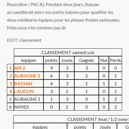
Roussillon / PACA). Pendant deux jours, Bassan
accueuillerait alors nos petits Salyens pour qualifier les
deux meilleures équipes pour les phases finales nationales.
Mais nous n'en sommes pas là!
EDIT: classement
CLASSEMENT samedi soir
équipes
points
Joués
Gagnés
Nul
Perdu
1
AIX 2
9
3
3
0
0
2
AUBAGNE 2
6
3
2
0
1
3
BASSAN
4
3
1
1
1
4
LAUDUN
3
2
1
0
1
5
AUBAGNE 1
1
3
0
1
2
6
NIMES
0
2
0
0
2
CLASSEMENT final / 1/2 zone 
équipes
points
Joués
G