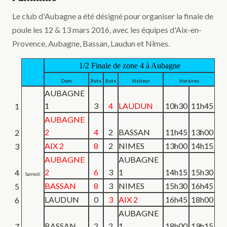
Le club d'Aubagne a été désigné pour organiser la finale de
poule les 12 & 13 mars 2016, avec les équipes d'Aix-en-
Provence, Aubagne, Bassan, Laudun et Nîmes.
1/2 Finale de zone 4 à Aubagne
Dom
Buts
Buts
Visiteur
Horaires
AUBAGNE
1
3
4
LAUDUN
10h30
11h45
1
AUBAGNE
2
4
2
BASSAN
11h45
13h00
2
AIX 2
8
2
NIMES
13h00
14h15
3
AUBAGNE
AUBAGNE
2
6
3
1
14h15
15h30
4
Samedi
BASSAN
8
3
NIMES
15h30
16h45
5
LAUDUN
0
3
AIX 2
16h45
18h00
6
AUBAGNE
BASSAN
2
2
1
18h00
19h15
7