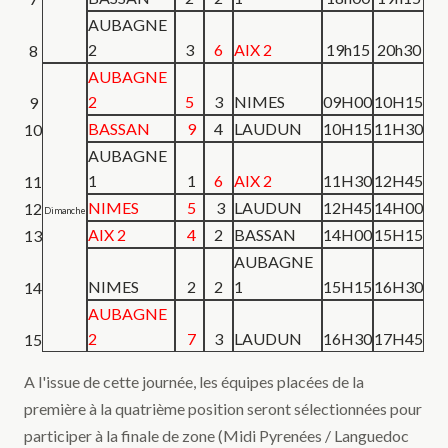
AUBAGNE
2
3
6
AIX 2
19h15
20h30
8
AUBAGNE
2
5
3
NIMES
09H00
10H15
9
BASSAN
9
4
LAUDUN
10H15
11H30
10
AUBAGNE
1
1
6
AIX 2
11H30
12H45
11
NIMES
5
3
LAUDUN
12H45
14H00
12
Dimanche
AIX 2
4
2
BASSAN
14H00
15H15
13
AUBAGNE
NIMES
2
2
1
15H15
16H30
14
AUBAGNE
2
7
3
LAUDUN
16H30
17H45
15
A l'issue de cette journée, les équipes placées de la
première à la quatrième position seront sélectionnées pour
participer à la finale de zone (Midi Pyrenées / Languedoc