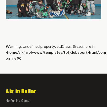
Warning
: Undefined property: stdClass::$readmore in
/home/aixinrol/www/templates/tpl_clubsport/html/com_c
on line
90
Aix in Roller
No Fun No Game