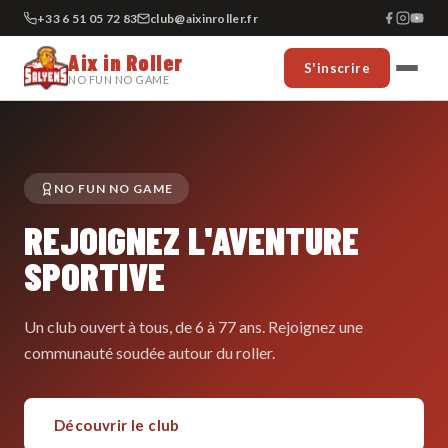
+33 6 51 05 72 83
club@aixinroller.fr
Aix in Roller
S'inscrire
NO FUN NO GAME
NO FUN NO GAME
REJOIGNEZ L'AVENTURE
SPORTIVE
Un club ouvert à tous, de 6 à 77 ans. Rejoignez une
communauté soudée autour du roller.
Découvrir le club