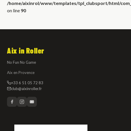
/home/aixinrol/www/templates/tpl_clubsport/html/com_c
on line
90
Aix in Roller
No Fun No Game
Aix en Provence
+33 6 51 05 72 83
club@aixinroller.fr