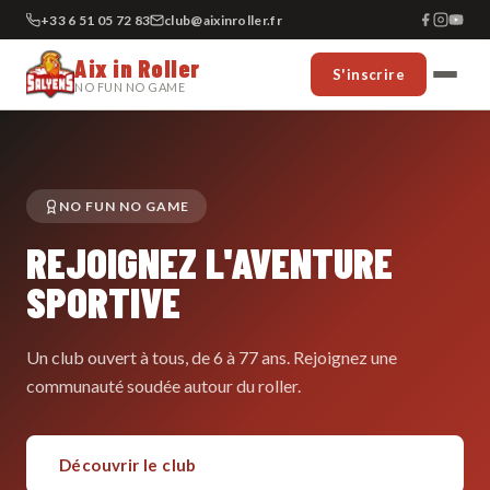
+33 6 51 05 72 83
club@aixinroller.fr
Aix in Roller
S'inscrire
NO FUN NO GAME
NO FUN NO GAME
REJOIGNEZ L'AVENTURE
SPORTIVE
Un club ouvert à tous, de 6 à 77 ans. Rejoignez une
communauté soudée autour du roller.
Découvrir le club