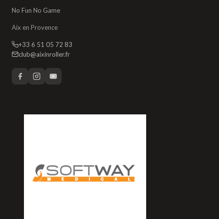
No Fun No Game
Aix en Provence
+33 6 51 05 72 83
club@aixinroller.fr