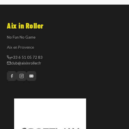
Aix in Roller
No Fun No Game
Aix en Provence
+33 6 51 05 72 83
club@aixinroller.fr