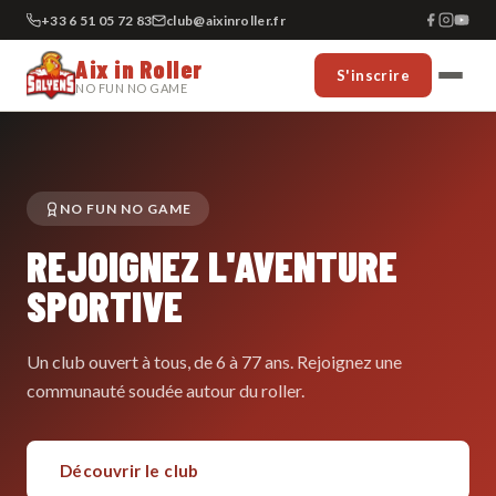
+33 6 51 05 72 83
club@aixinroller.fr
Aix in Roller
S'inscrire
NO FUN NO GAME
NO FUN NO GAME
REJOIGNEZ L'AVENTURE
SPORTIVE
Un club ouvert à tous, de 6 à 77 ans. Rejoignez une
communauté soudée autour du roller.
Découvrir le club