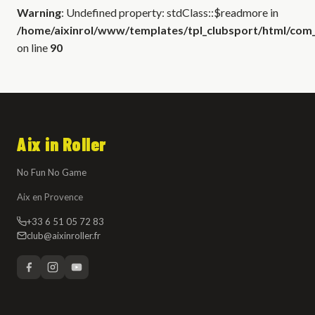
Warning
: Undefined property: stdClass::$readmore in
/home/aixinrol/www/templates/tpl_clubsport/html/com_c
on line
90
Aix in Roller
No Fun No Game
Aix en Provence
+33 6 51 05 72 83
club@aixinroller.fr