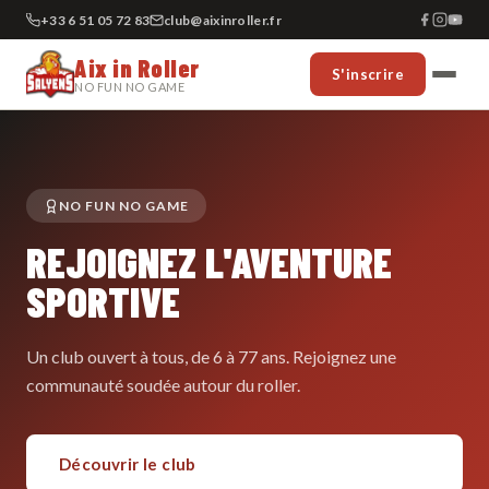
+33 6 51 05 72 83
club@aixinroller.fr
Aix in Roller
S'inscrire
NO FUN NO GAME
NO FUN NO GAME
REJOIGNEZ L'AVENTURE
SPORTIVE
Un club ouvert à tous, de 6 à 77 ans. Rejoignez une
communauté soudée autour du roller.
Découvrir le club