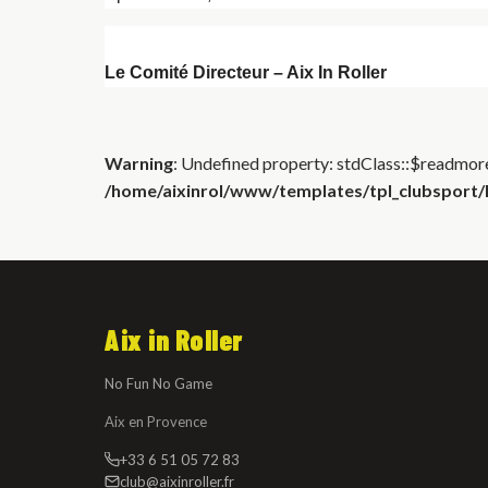
Le Comité Directeur – Aix In Roller
Warning
: Undefined property: stdClass::$readmore
/home/aixinrol/www/templates/tpl_clubsport/h
Aix in Roller
No Fun No Game
Aix en Provence
+33 6 51 05 72 83
club@aixinroller.fr