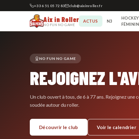
+33 6 51 05 72 83
club@aixinroller.fr
Aix in Roller
HOCKEY
ACTUS
N3
FÉMINI
NO FUN NO GAME
NO FUN NO GAME
REJOIGNEZ L'A
Un club ouvert à tous, de 6 à 77 ans. Rejoignez un
soudée autour du roller.
Découvrir le club
Voir le calendrier