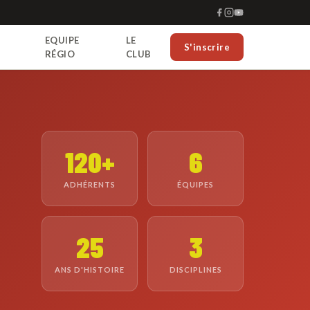
EQUIPE
LE
S'inscrire
RÉGIO
CLUB
120+
6
ADHÉRENTS
ÉQUIPES
25
3
ANS D'HISTOIRE
DISCIPLINES