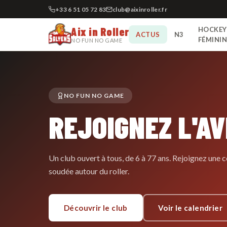
+33 6 51 05 72 83
club@aixinroller.fr
Aix in Roller
HOCKEY
ACTUS
N3
FÉMINI
NO FUN NO GAME
NO FUN NO GAME
REJOIGNEZ L'A
Un club ouvert à tous, de 6 à 77 ans. Rejoignez un
soudée autour du roller.
Découvrir le club
Voir le calendrier