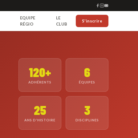
EQUIPE
LE
S'inscrire
RÉGIO
CLUB
120+
6
ADHÉRENTS
ÉQUIPES
25
3
ANS D'HISTOIRE
DISCIPLINES