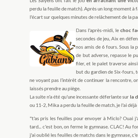
Les Salyens ont fait le job
en arrachant une victo
perdu la feuille de match). Après un long moment à fai
l'écart sur quelques minutes de relâchement de la pa
Dans l'après-midi, le
choc fa
secondes de jeu, Aix en défen
nos amis de 6 fours. Sous la 
de but adverse, repasse le puc
filer, et le palet traverse ains
but du gardien de Six-fours, t
ne voyant pas l’intérêt de continuer la rencontre, on
laissés prendre au piège.
La suite n'a été qu'une incessante déferlante sur
la 
ou 11-2, Mika a perdu la feuille de match, je l'ai déjà 
"t'as pris les feuilles pour envoyer à Miclo? Ouai j'a
tard... c'est bon, on ferme le gymnase. CLAC! Au fon
j'ai oublié les feuilles de matchs dans le gymnase, c'e