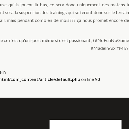
efuse qu'ils jouent là bas, ce sera donc uniquement des matchs à
ent sera la suspension des trainings qui se feront donc sur le terrain
ball, mais pendant combien de mois??? ça nous promet encore de
e ce n'est qu'un sport même si c'est passionant ;) #NoFunNoGame
#MadeInAix #MIA
 in
tml/com_content/article/default.php
on line
90