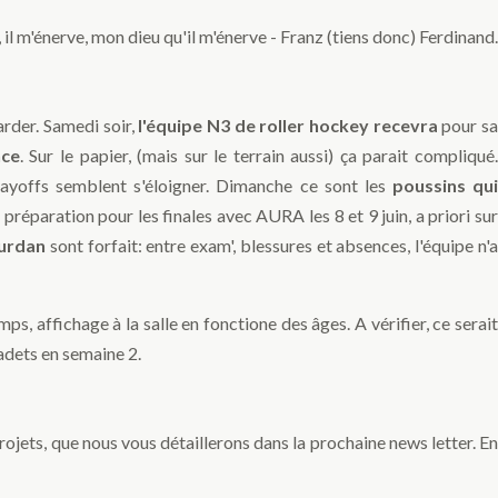
il m'énerve, mon dieu qu'il m'énerve - Franz (tiens donc) Ferdinand.
tarder. Samedi soir,
l'équipe N3 de roller hockey recevra
pour s
nce
. Sur le papier, (mais sur le terrain aussi) ça parait compliqué
playoffs semblent s'éloigner. Dimanche ce sont les
poussins qui
préparation pour les finales avec AURA les 8 et 9 juin, a priori su
ourdan
sont forfait: entre exam', blessures et absences, l'équipe n'
s, affichage à la salle en fonctione des âges. A vérifier, ce serait
adets en semaine 2.
ojets, que nous vous détaillerons dans la prochaine news letter. En