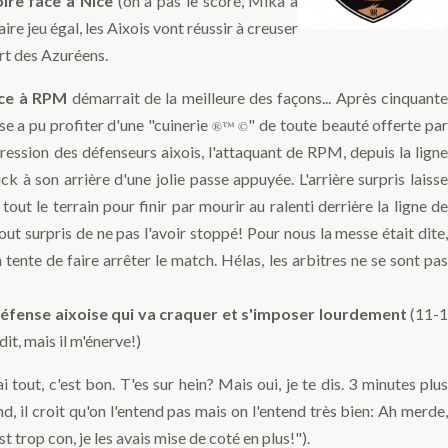
ire face à Nice
(on a pas le score, Mika a
re jeu égal, les Aixois vont réussir à creuser
rt des Azuréens.
ce à RPM
démarrait de la meilleure des façons... Après cinquant
se a pu profiter d'une "cuinerie
" de toute beauté offerte pa
®
™
©
pression des défenseurs aixois, l'attaquant de RPM, depuis la ligne
k à son arrière d'une jolie passe appuyée. L'arrière surpris laisse
i tout le terrain pour finir par mourir au ralenti derrière la ligne de
out surpris de ne pas l'avoir stoppé! Pour nous la messe était dite,
 tente de faire arrêter le match. Hélas, les arbitres ne se sont pas
défense aixoise qui va craquer et s'imposer lourdement
(11-
dit, mais il m'énerve!)
i tout, c'est bon. T'es sur hein? Mais oui, je te dis. 3 minutes plus
d, il croit qu'on l'entend pas mais on l'entend très bien: Ah merde,
st trop con, je les avais mise de coté en plus!").