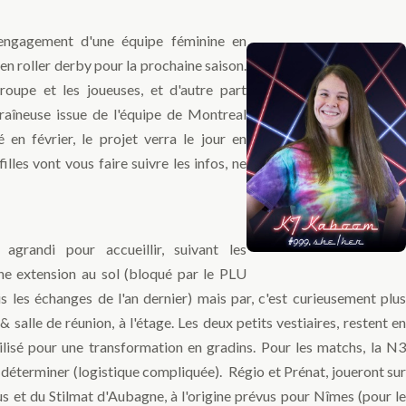
'engagement d'une équipe féminine en
en roller derby pour la prochaine saison.
roupe et les joueuses, et d'autre part
traîneuse issue de l'équipe de Montreal
 en février, le projet verra le jour en
lles vont vous faire suivre les infos, ne
grandi pour accueillir, suivant les
une extension au sol (bloqué par le PLU
s les échanges de l'an dernier) mais par, c'est curieusement plus
& salle de réunion, à l'étage. Les deux petits vestiaires, restent en
tilisé pour une transformation en gradins. Pour les matchs, la N3
à déterminer (logistique compliquée). Régio et Prénat, joueront sur
lus et du Stilmat d'Aubagne, à l'origine prévus pour Nîmes (pour le