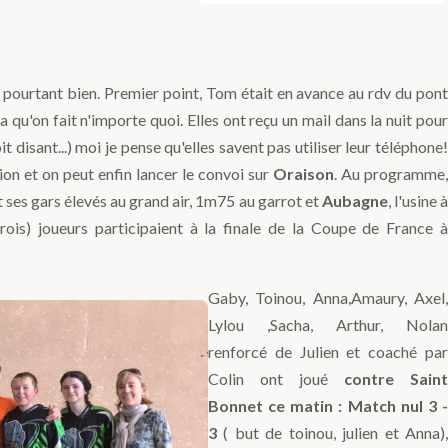
t pourtant bien. Premier point, Tom était en avance au rdv du pont
a qu'on fait n'importe quoi. Elles ont reçu un mail dans la nuit pour
t disant...) moi je pense qu'elles savent pas utiliser leur téléphone!
ion et on peut enfin lancer le convoi sur
Oraison
. Au programme,
 ses gars élevés au grand air, 1m75 au garrot et
Aubagne
, l'usine 
ois) joueurs participaient à la finale de la Coupe de France à
Gaby, Toinou, Anna,Amaury, Axel,
Lylou ,Sacha, Arthur, Nolan
renforcé de Julien et coaché par
Colin ont joué
contre Saint
Bonnet ce matin : Match nul 3 -
3
( but de toinou, julien et Anna),