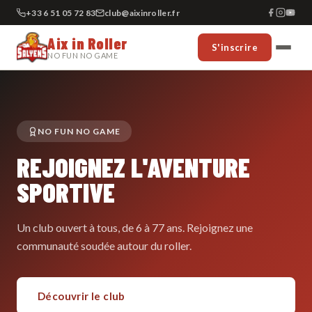
+33 6 51 05 72 83
club@aixinroller.fr
Aix in Roller
S'inscrire
NO FUN NO GAME
NO FUN NO GAME
REJOIGNEZ L'AVENTURE
SPORTIVE
Un club ouvert à tous, de 6 à 77 ans. Rejoignez une
communauté soudée autour du roller.
Découvrir le club