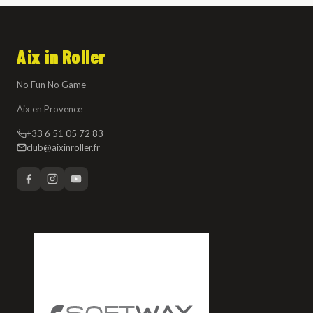
Aix in Roller
No Fun No Game
Aix en Provence
+33 6 51 05 72 83
club@aixinroller.fr