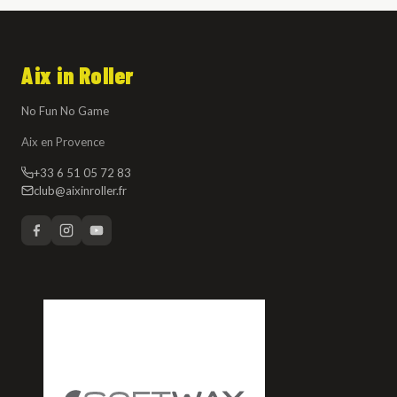
Aix in Roller
No Fun No Game
Aix en Provence
+33 6 51 05 72 83
club@aixinroller.fr