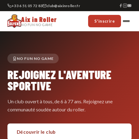
+33 6 51 05 72 83
club@aixinroller.fr
Aix in Roller
S'inscrire
NO FUN NO GAME
NO FUN NO GAME
REJOIGNEZ L'AVENTURE
SPORTIVE
Un club ouvert à tous, de 6 à 77 ans. Rejoignez une
communauté soudée autour du roller.
Découvrir le club