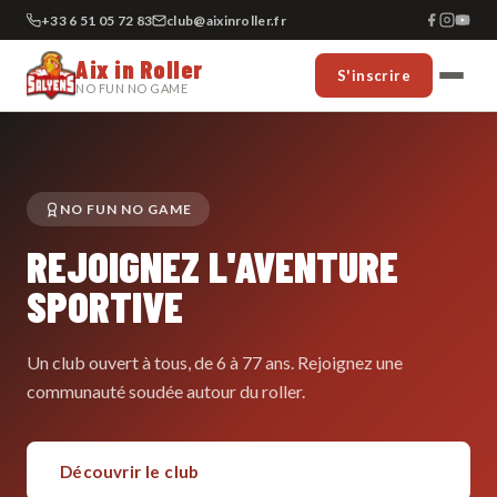
+33 6 51 05 72 83
club@aixinroller.fr
Aix in Roller
S'inscrire
NO FUN NO GAME
NO FUN NO GAME
REJOIGNEZ L'AVENTURE
SPORTIVE
Un club ouvert à tous, de 6 à 77 ans. Rejoignez une
communauté soudée autour du roller.
Découvrir le club