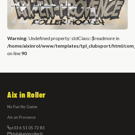
Warning
: Undefined property: stdClass::$readmore in
/home/aixinrol/www/templates/tpl_clubsport/html/com_c
on line
90
Aix in Roller
No Fun No Game
Aix en Provence
+33 6 51 05 72 83
club@aixinroller.fr