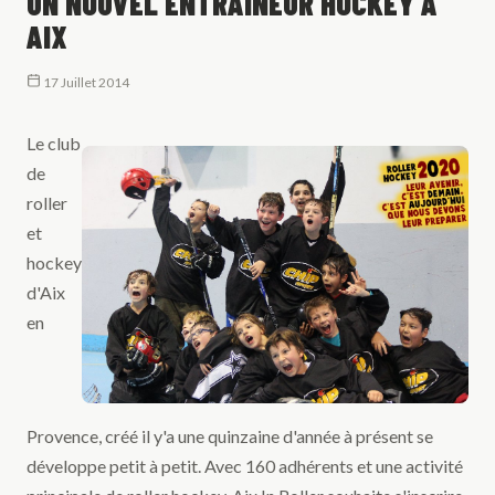
UN NOUVEL ENTRAÎNEUR HOCKEY À
AIX
17 Juillet 2014
Le club
de
roller
et
hockey
d'Aix
en
Provence, créé il y'a une quinzaine d'année à présent se
développe petit à petit. Avec 160 adhérents et une activité