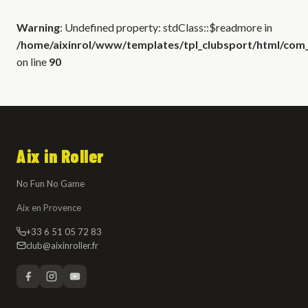
Warning
: Undefined property: stdClass::$readmore in
/home/aixinrol/www/templates/tpl_clubsport/html/com_c
on line
90
Aix in Roller
No Fun No Game
Aix en Provence
+33 6 51 05 72 83
club@aixinroller.fr