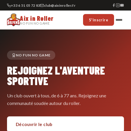
+33 6 51 05 72 83
club@aixinroller.fr
Aix in Roller
S'inscrire
NO FUN NO GAME
NO FUN NO GAME
REJOIGNEZ L'AVENTURE
SPORTIVE
Un club ouvert à tous, de 6 à 77 ans. Rejoignez une
communauté soudée autour du roller.
Découvrir le club