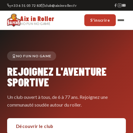
+33 6 51 05 72 83
club@aixinroller.fr
Aix in Roller
S'inscrire
NO FUN NO GAME
NO FUN NO GAME
REJOIGNEZ L'AVENTURE
SPORTIVE
Un club ouvert à tous, de 6 à 77 ans. Rejoignez une
communauté soudée autour du roller.
Découvrir le club