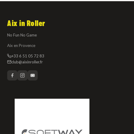
Aix in Roller
No Fun No Game
Aix en Provence
+33 6 51 05 72 83
club@aixinroller.fr