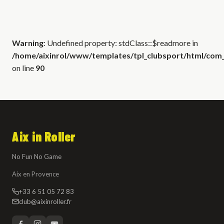
Warning
: Undefined property: stdClass::$readmore in
/home/aixinrol/www/templates/tpl_clubsport/html/com_c
on line
90
Aix in Roller
No Fun No Game
Aix en Provence
+33 6 51 05 72 83
club@aixinroller.fr