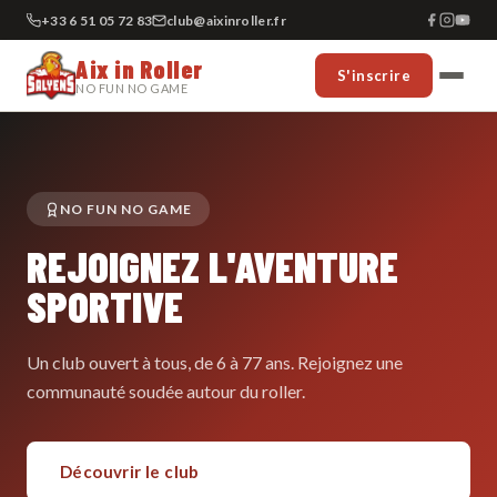
+33 6 51 05 72 83
club@aixinroller.fr
Aix in Roller
S'inscrire
NO FUN NO GAME
NO FUN NO GAME
REJOIGNEZ L'AVENTURE
SPORTIVE
Un club ouvert à tous, de 6 à 77 ans. Rejoignez une
communauté soudée autour du roller.
Découvrir le club