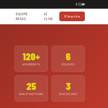
EQUIPE
LE
S'inscrire
RÉGIO
CLUB
120+
6
ADHÉRENTS
ÉQUIPES
25
3
ANS D'HISTOIRE
DISCIPLINES