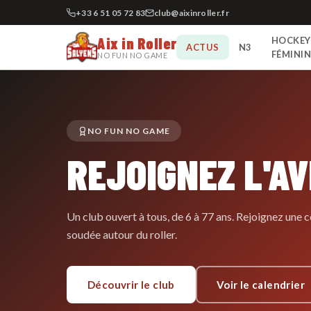
+33 6 51 05 72 83
club@aixinroller.fr
Aix in Roller
HOCKEY
ACTUS
N3
FÉMINI
NO FUN NO GAME
NO FUN NO GAME
REJOIGNEZ L'A
Un club ouvert à tous, de 6 à 77 ans. Rejoignez un
soudée autour du roller.
Découvrir le club
Voir le calendrier