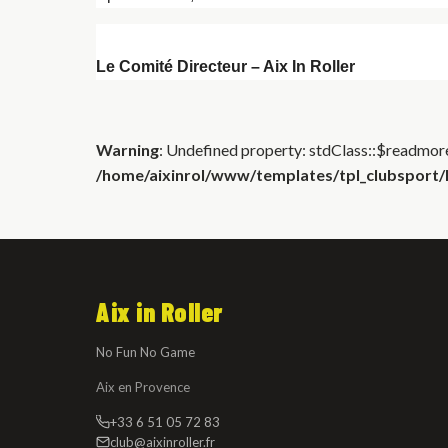
Le Comité Directeur – Aix In Roller
Warning
: Undefined property: stdClass::$readmore
/home/aixinrol/www/templates/tpl_clubsport/h
Aix in Roller
No Fun No Game
Aix en Provence
+33 6 51 05 72 83
club@aixinroller.fr