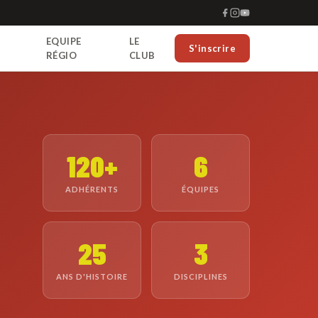
EQUIPE
LE
S'inscrire
RÉGIO
CLUB
120+
6
ADHÉRENTS
ÉQUIPES
25
3
ANS D'HISTOIRE
DISCIPLINES