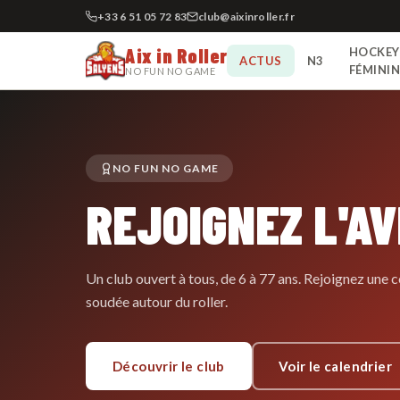
+33 6 51 05 72 83
club@aixinroller.fr
Aix in Roller
HOCKEY
ACTUS
N3
FÉMINI
NO FUN NO GAME
NO FUN NO GAME
REJOIGNEZ L'A
Un club ouvert à tous, de 6 à 77 ans. Rejoignez un
soudée autour du roller.
Découvrir le club
Voir le calendrier