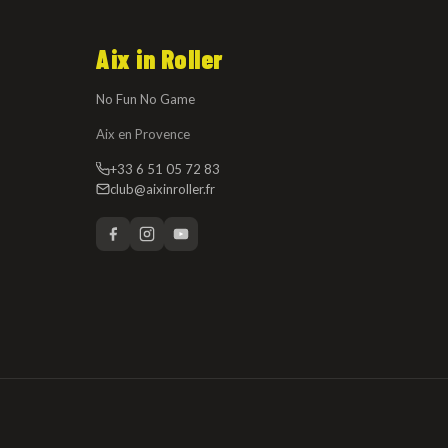
Aix in Roller
No Fun No Game
Aix en Provence
+33 6 51 05 72 83
club@aixinroller.fr